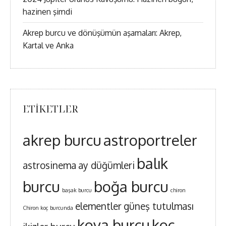
hazinen şimdi
Akrep burcu ve dönüşümün aşamaları: Akrep,
Kartal ve Anka
ETIKETLER
akrep burcu
astroportreler
balık
astrosinema
ay düğümleri
burcu
boğa burcu
başak burcu
chiron
elementler
güneş tutulması
Chiron koç burcunda
kova burcu
koç