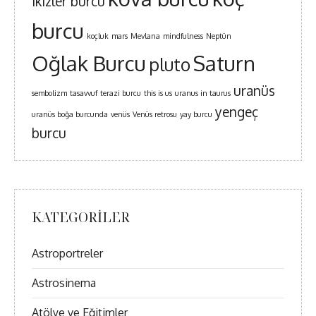
ikizler burcu
burcu
koçluk
mars
Mevlana
mindfulness
Neptün
Oğlak Burcu
Saturn
pluto
uranüs
sembolizm
tasavvuf
terazi burcu
this is us
uranus in taurus
yengeç
uranüs boğa burcunda
venüs
Venüs retrosu
yay burcu
burcu
KATEGORILER
Astroportreler
Astrosinema
Atölye ve Eğitimler