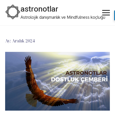
Skip
astronotlar
to
content
Astrolojik danışmanlık ve Mindfulness koçluğu
Ay:
Aralık 2024