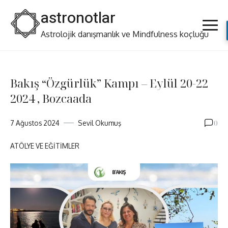
Skip
astronotlar
to
content
Astrolojik danışmanlık ve Mindfulness koçluğu
Bakış “Özgürlük” Kampı – Eylül 20-22
2024 , Bozcaada
0
7 Ağustos 2024
Sevil Okumuş
ATÖLYE VE EĞITIMLER