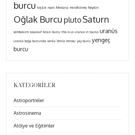
burcu
koçluk
mars
Mevlana
mindfulness
Neptün
Oğlak Burcu
Saturn
pluto
uranüs
sembolizm
tasavvuf
terazi burcu
this is us
uranus in taurus
yengeç
uranüs boğa burcunda
venüs
Venüs retrosu
yay burcu
burcu
KATEGORILER
Astroportreler
Astrosinema
Atölye ve Eğitimler