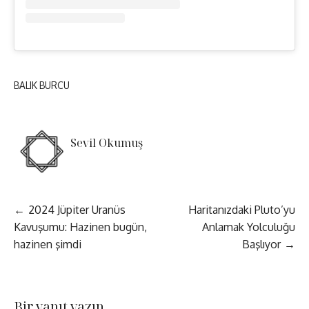
BALIK BURCU
Sevil Okumuş
Yazı
2024 Jüpiter Uranüs
Haritanızdaki Pluto’yu
Kavuşumu: Hazinen bugün,
Anlamak Yolculuğu
gezinmesi
hazinen şimdi
Başlıyor
Bir yanıt yazın