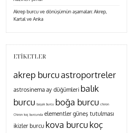
Akrep burcu ve dönüşümün aşamaları: Akrep,
Kartal ve Anka
ETIKETLER
akrep burcu
astroportreler
balık
astrosinema
ay düğümleri
burcu
boğa burcu
başak burcu
chiron
elementler
güneş tutulması
Chiron koç burcunda
kova burcu
koç
ikizler burcu